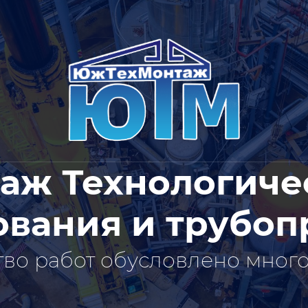
аж Технологиче
ования и трубоп
тво работ обусловлено мног